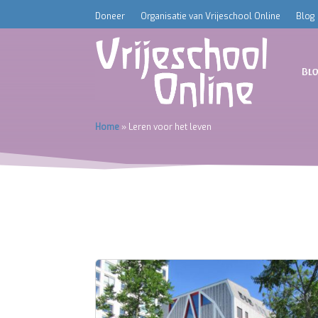
Doneer
Organisatie van Vrijeschool Online
Blog
Bl
Home
»
Leren voor het leven