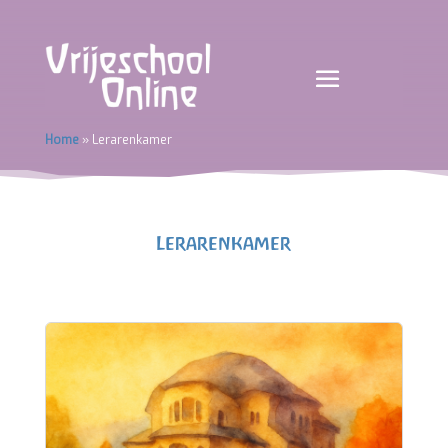
Home
»
Lerarenkamer
Lerarenkamer