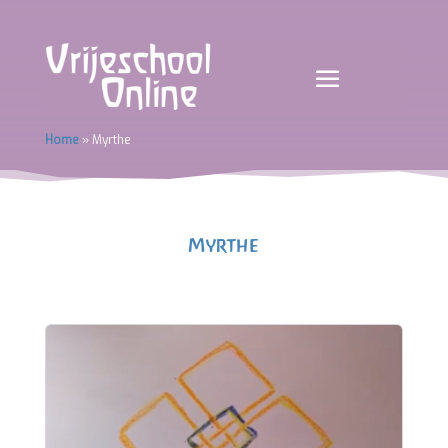
Home
»
Myrthe
Myrthe