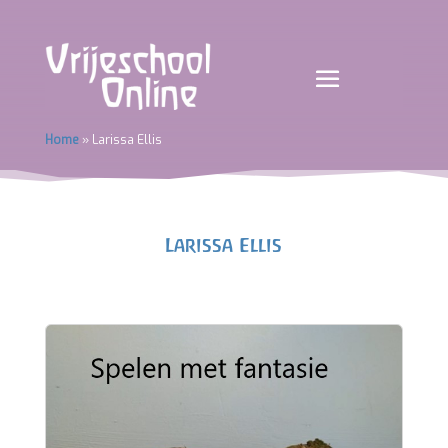
Home
»
Larissa Ellis
Larissa Ellis