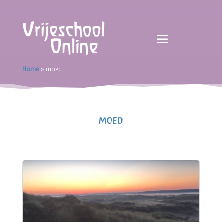
Home
»
moed
moed