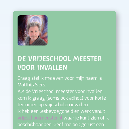
de Vrijeschool meester
voor invallen
Graag stel ik me even voor, mijn naam is
Matthijs Siers.
Als de Vrijeschool meester voor invallen,
kom ik graag (soms ook adhoc) voor korte
termijnen op vrijescholen invallen.