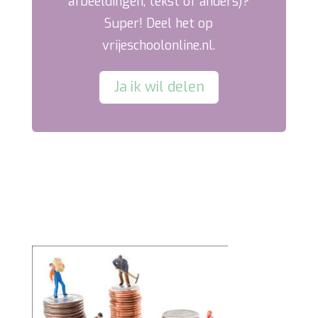
Bovenbouw
,
Vervolg opleidingen
of
Zelfontwikkeling
(film, geluid,
afbeeldingen, tekst of anders)?
Super! Deel het op
vrijeschoolonline.nl.
Ja ik wil delen