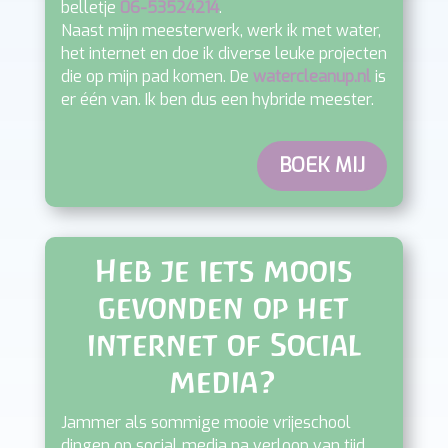
Ik heb een lesbevoegdheid en werk vanuit
vrijeschoolmeester.nl
waar je kunt zien of ik
beschikbaar ben. Geef me ook gerust een
belletje
06-53524214
.
Naast mijn meesterwerk, werk ik met water,
het internet en doe ik diverse leuke projecten
die op mijn pad komen. De
watercleanup.nl
is
er één van. Ik ben dus een hybride meester.
BOEK MIJ
Heb je iets moois
gevonden op het
internet of Social
media?