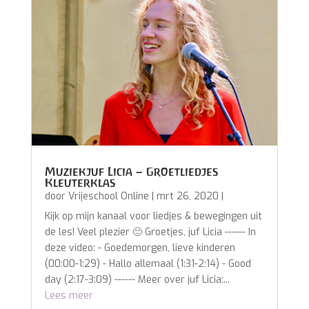
Muziekjuf Licia – Groetliedjes
Kleuterklas
door
Vrijeschool Online
|
mrt 26, 2020
|
Kijk op mijn kanaal voor liedjes & bewegingen uit
de les! Veel plezier 🙂 Groetjes, juf Licia ------ In
deze video: - Goedemorgen, lieve kinderen
(00:00-1:29) - Hallo allemaal (1:31-2:14) - Good
day (2:17-3:09) ------ Meer over juf Licia:...
Lees meer