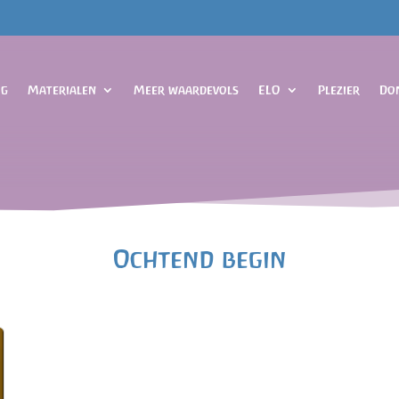
og
Materialen
Meer waardevols
ELO
Plezier
Do
Ochtend begin