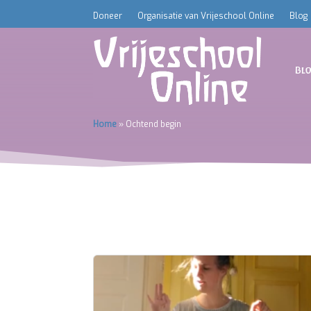
Doneer
Organisatie van Vrijeschool Online
Blog
Bl
Home
»
Ochtend begin