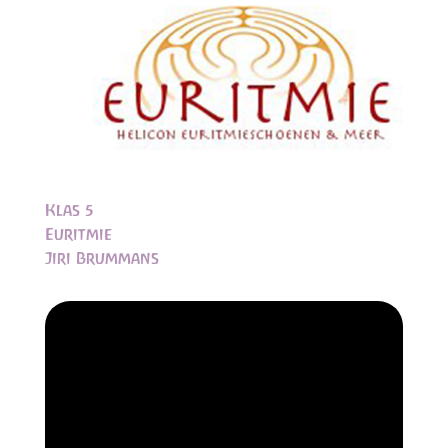
Klas 5
Euritmie
Jiri Brummans