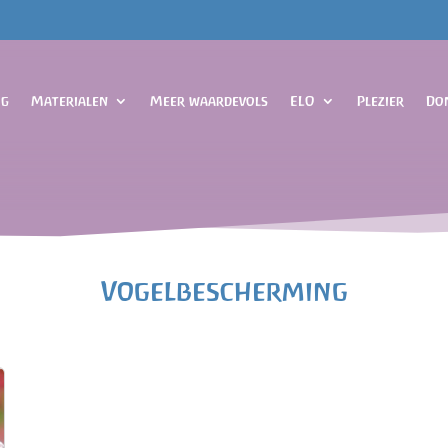
og
Materialen
Meer waardevols
ELO
Plezier
Do
Vogelbescherming