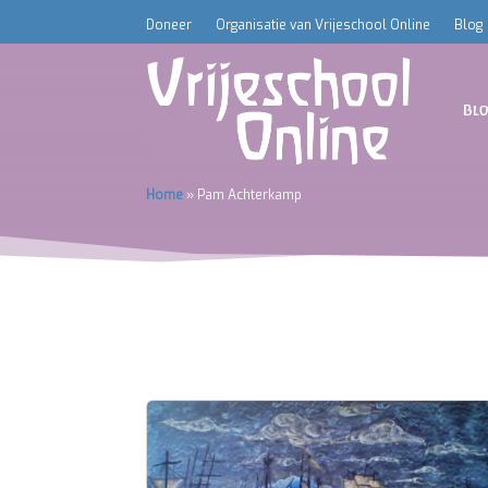
Doneer
Organisatie van Vrijeschool Online
Blog
Bl
Home
»
Pam Achterkamp