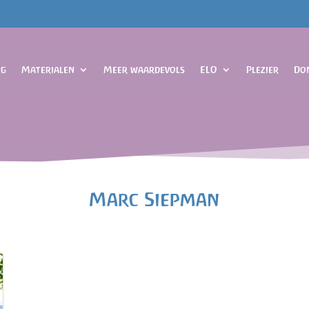
og
Materialen
Meer waardevols
ELO
Plezier
Do
Marc Siepman