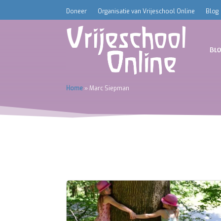
Doneer
Organisatie van Vrijeschool Online
Blog
Bl
Home
»
Marc Siepman